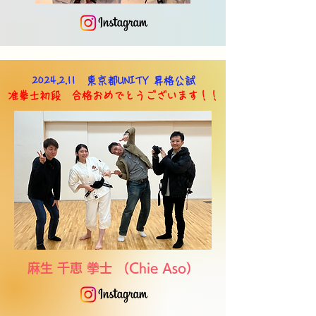
2024.2.11
東京都UNITY 昇格公試
准拳士初段 合格おめでとうございます！！
麻生 千恵 拳士 （Chie Aso）