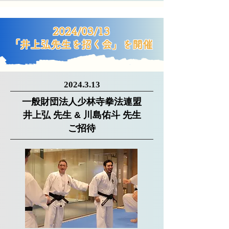
2024/03/13
「​井上弘先生を招く会」を開催
2024.3.13
一般財団法人少林寺拳法連盟
井上弘 先生 & 川島佑斗 先生
​ご招待