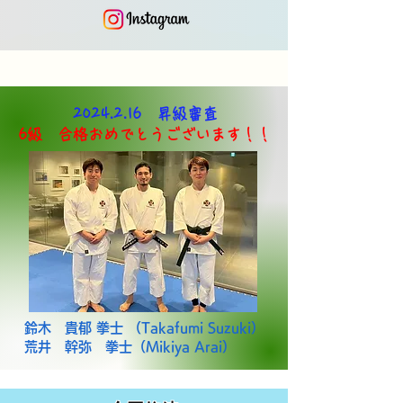
2024.2.16
昇級審査
6級 合格おめでとうございます！！
鈴木 貴郁 拳士 （Takafumi Suzuki）
荒井 幹弥 拳士（Mikiya Arai）