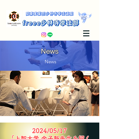
​News
News
2024/05/17
「​上智大学 金子新先生を招く